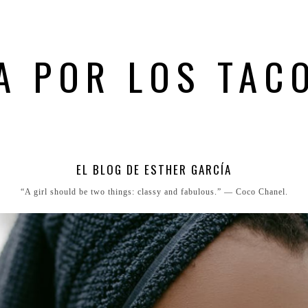
A POR LOS TAC
EL BLOG DE ESTHER GARCÍA
“A girl should be two things: classy and fabulous.” ― Coco Chanel.