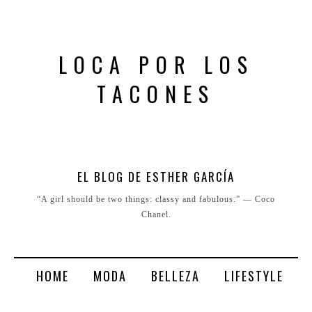
LOCA POR LOS
TACONES
EL BLOG DE ESTHER GARCÍA
“A girl should be two things: classy and fabulous.” ― Coco
Chanel.
HOME
MODA
BELLEZA
LIFESTYLE