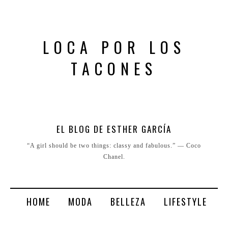
LOCA POR LOS
TACONES
EL BLOG DE ESTHER GARCÍA
“A girl should be two things: classy and fabulous.” ― Coco
Chanel.
HOME
MODA
BELLEZA
LIFESTYLE