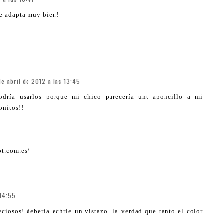
se adapta muy bien!
de abril de 2012 a las 13:45
odría usarlos porque mi chico parecería unt aponcillo a mi
onitos!!
ot.com.es/
 14:55
ciosos! debería echrle un vistazo. la verdad que tanto el color