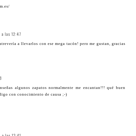
m.es/
 a las 12:47
atrevería a llevarlos con ese mega tacón! pero me gustan, gracias
48
enseñas algunos zapatos normalmente me encantan!!! qué buen
 digo con conocimiento de causa ;-)
 a las 13:41