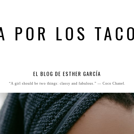
A POR LOS TAC
EL BLOG DE ESTHER GARCÍA
“A girl should be two things: classy and fabulous.” ― Coco Chanel.