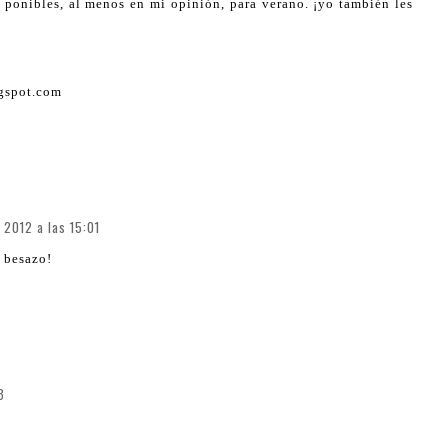
 ponibles, al menos en mi opinión, para verano. ¡yo también les
gspot.com
e 2012 a las 15:01
 besazo!
3