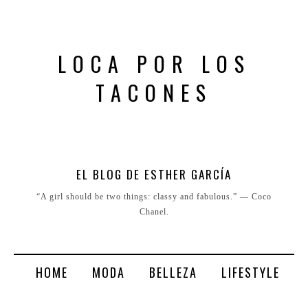
LOCA POR LOS
TACONES
EL BLOG DE ESTHER GARCÍA
“A girl should be two things: classy and fabulous.” ― Coco
Chanel.
HOME
MODA
BELLEZA
LIFESTYLE