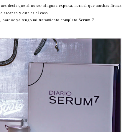
ues decía que al no ser ninguna experta, normal que muchas firmas
e escapen y este es el caso.
o, porque ya tengo mi tratamiento completo
Serum
7