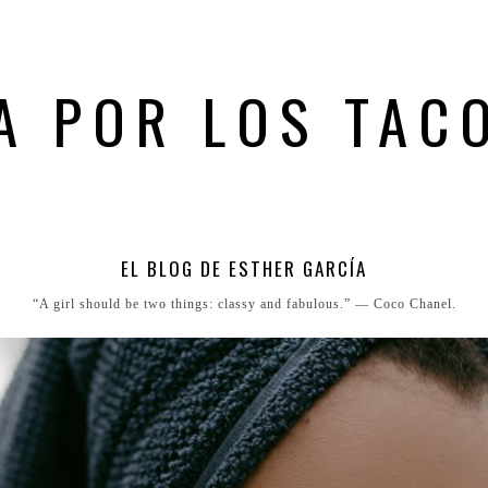
A POR LOS TAC
EL BLOG DE ESTHER GARCÍA
“A girl should be two things: classy and fabulous.” ― Coco Chanel.