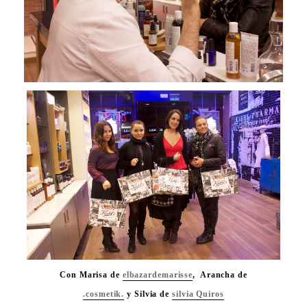
Con Marisa de
elbazardemarisse
, Arancha de
.cosmetik.
y Silvia de
silvia Quiros