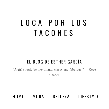
LOCA POR LOS
TACONES
EL BLOG DE ESTHER GARCÍA
“A girl should be two things: classy and fabulous.” ― Coco
Chanel.
HOME
MODA
BELLEZA
LIFESTYLE