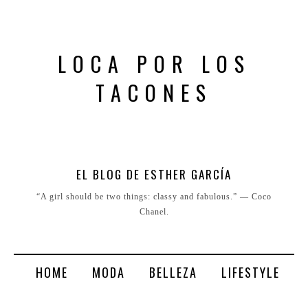
LOCA POR LOS
TACONES
EL BLOG DE ESTHER GARCÍA
“A girl should be two things: classy and fabulous.” ― Coco
Chanel.
HOME
MODA
BELLEZA
LIFESTYLE