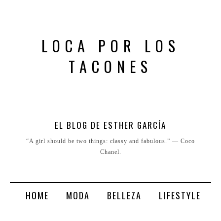
LOCA POR LOS
TACONES
EL BLOG DE ESTHER GARCÍA
“A girl should be two things: classy and fabulous.” ― Coco
Chanel.
HOME
MODA
BELLEZA
LIFESTYLE