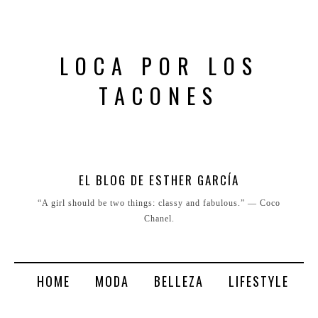
LOCA POR LOS
TACONES
EL BLOG DE ESTHER GARCÍA
“A girl should be two things: classy and fabulous.” ― Coco
Chanel.
HOME
MODA
BELLEZA
LIFESTYLE