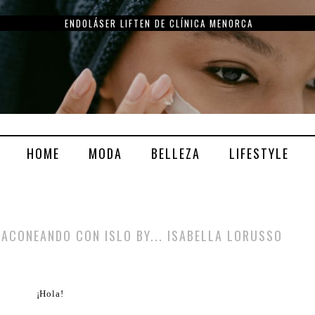
LOVE COLLECTION: AMOR A PRIMERA VISTA DE CLARINS
HOME
MODA
BELLEZA
LIFESTYLE
TACONEANDO CON ISLO BY... ISABELLA LORUSSO
¡Hola!