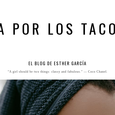
A POR LOS TAC
EL BLOG DE ESTHER GARCÍA
“A girl should be two things: classy and fabulous.” ― Coco Chanel.