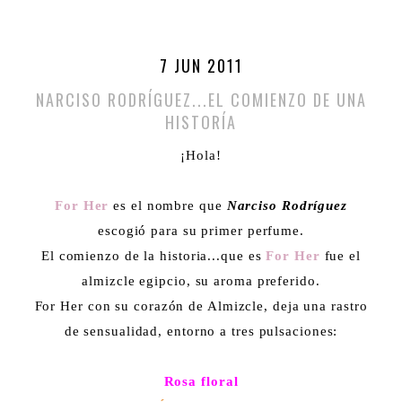
7 JUN 2011
NARCISO RODRÍGUEZ...EL COMIENZO DE UNA
HISTORÍA
¡Hola!
For Her
es el nombre q
ue
Narciso Rodríguez
escogió para su primer perfume.
El comienzo de la historia...que es
For Her
fue el
almizcle egipcio, su aroma preferido.
For Her con su corazón de Almizcle, deja una rastro
de sensualidad, entorno a tres pulsaciones:
Rosa floral