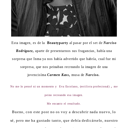
Esta imagen, es de la
Beautyparty
al pasar por el set de
Narciso
Rodríguez,
aparte de presentarnos sus fragancias, había una
sorpresa que Inma ya nos había advertido que habría, cual fue mi
sorpresa, que nos peinaban recreando la imagen de una
jovencisíma
Carmen Kass,
musa de
Narciso.
,
No me lo pensé ni un momento y Eva Escolano, (estilista profesional)
me
peino recreando esa imagen.
Me encanto el resultado.
Bueno, con este post no os voy a descubrir nada nuevo, lo
sé, pero me ha gustado tanto, que debía dedicárselo, nuestro